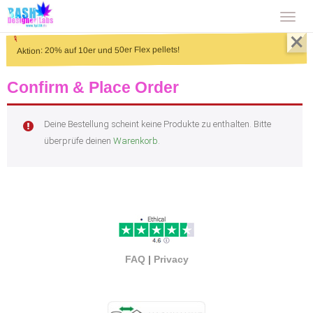
T
×
o
Aktion: 20% auf 10er und 50er Flex pellets!
g
g
Confirm & Place Order
l
Deine Bestellung scheint keine Produkte zu enthalten. Bitte
e
überprüfe deinen
Warenkorb
.
n
a
v
i
g
a
FAQ
|
Privacy
t
i