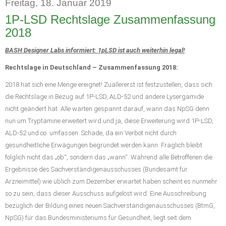
Freitag, 18. Januar 2019
1P-LSD Rechtslage Zusammenfassung
2018
BASH Designer Labs informiert: 1pLSD ist auch weiterhin legal!
Rechtslage in Deutschland – Zusammenfassung 2018:
2018 hat sich eine Menge ereignet! Zuallererst ist festzustellen, dass sich
die Rechtslage in Bezug auf 1P-LSD, ALD-52 und andere Lysergamide
nicht geändert hat. Alle warten gespannt darauf, wann das NpSG denn
nun um Tryptamine erweitert wird und ja, diese Erweiterung wird 1P-LSD,
ALD-52 und co. umfassen. Schade, da ein Verbot nicht durch
gesundheitliche Erwägungen begründet werden kann. Fraglich bleibt
folglich nicht das „ob“, sondern das „wann“. Während alle Betroffenen die
Ergebnisse des Sachverständigenausschusses (Bundesamt für
Arzneimittel) wie üblich zum Dezember erwartet haben scheint es nunmehr
so zu sein, dass dieser Ausschuss aufgelöst wird. Eine Ausschreibung
bezüglich der Bildung eines neuen Sachverständigenausschusses (BtmG,
NpSG) für das Bundesministeriums für Gesundheit, liegt seit dem