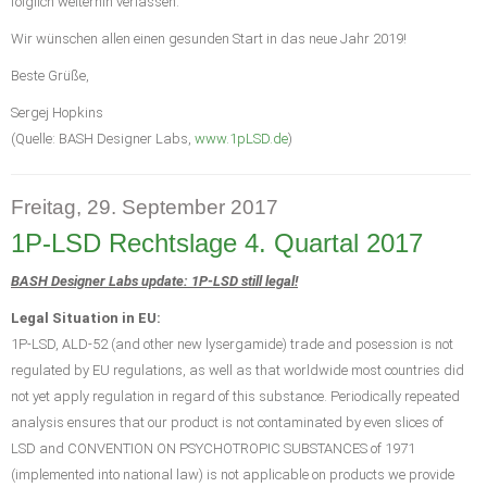
folglich weiterhin verlassen.
Wir wünschen allen einen gesunden Start in das neue Jahr 2019!
Beste Grüße,
Sergej Hopkins
(Quelle: BASH Designer Labs,
www.1pLSD.de
)
Freitag, 29. September 2017
1P-LSD Rechtslage 4. Quartal 2017
BASH Designer Labs update: 1P-LSD still legal!
Legal Situation in EU:
1P-LSD, ALD-52 (and other new lysergamide) trade and posession is not
regulated by EU regulations, as well as that worldwide most countries did
not yet apply regulation in regard of this substance. Periodically repeated
analysis ensures that our product is not contaminated by even slices of
LSD and CONVENTION ON PSYCHOTROPIC SUBSTANCES of 1971
(implemented into national law) is not applicable on products we provide