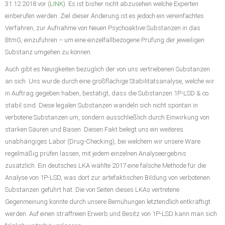
31.12.2018 vor (
LINK
). Es ist bisher nicht abzusehen welche Experten
einberufen werden. Ziel dieser Änderung ist es jedoch ein vereinfachtes
Verfahren, zur Aufnahme von Neuen Psychoaktive Substanzen in das
BtmG, einzuführen – um eine einzelfallbezogene Prüfung der jeweiligen
Substanz umgehen zu können.
Auch gibt es Neuigkeiten bezüglich der von uns vertriebenen Substanzen
an sich. Uns wurde durch eine großflächige Stabilitätsanalyse, welche wir
in Auftrag gegeben haben, bestätigt, dass die Substanzen 1P-LSD & co.
stabil sind. Diese legalen Substanzen wandeln sich nicht spontan in
verbotene Substanzen um, sondern ausschließlich durch Einwirkung von
starken Säuren und Basen. Diesen Fakt belegt uns ein weiteres
unabhängiges Labor (Drug-Checking), bei welchem wir unsere Ware
regelmäßig prüfen lassen, mit jedem einzelnen Analyseergebnis
zusätzlich. Ein deutsches LKA wählte 2017 eine falsche Methode für die
Analyse von 1P-LSD, was dort zur artefaktischen Bildung von verbotenen
Substanzen geführt hat. Die von Seiten dieses LKAs vertretene
Gegenmeinung konnte durch unsere Bemühungen letztendlich entkräftigt
werden. Auf einen straffreien Erwerb und Besitz von 1P-LSD kann man sich