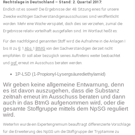
Rechtslage in Deutschland – Stand: 2. Quartal 2017:
Endlich ist es soweit! Die Ergebnisse der 48. Sitzung eines für unsere
Zwecke wichtigen Sachverständigenausschusses sind veröffentlicht
worden. Mehr eine Woche verspätet, doch dies sei verziehen, zumal die
Ergebnisse relativ vorteilhaft ausgefallen sind. Im Wortlaut heißt es:
Für den nachfolgend genannten Stoff wird die Aufnahme in die Anlagen I
bis III zu § 1
Abs.
1
BtMG
von den Sachverständigen derzeit nicht
empfohlen. Er soll aber bezüglich seines Auftretens weiter beobachtet
und
ggf.
erneut im Ausschuss beraten werden.
1P-LSD (1-Propionyl-Lysergsäurediethylamid)
Wir geben keine allgemeine Entwarnung, denn
es ist davon auszugehen, dass die Substanz
zeitnah erneut im Ausschuss beraten und dann
auch in das BtmG aufgenommen wird, oder die
gesamte Stoffgruppe mittels dem NpSG reguliert
wird.
Weiterhin wurde ein Expertengremium beauftragt differenzierte Vorschläge
für die Erweiterung des NpSG um die Stoffgruppe der Tryptamine zu