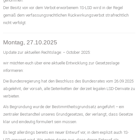
genommen.
o
Der Besitz von vor dem Verbot erworbenem 1S-LSD wird in der Regel
n
gemäß dem verfassungsrechtlichen Rückwirkungsverbot strafrechtlich
nicht verfolgt.
Montag, 27.10.2025
Update zur aktuellen Rechtslage: – October 2025:
wir möchten euch über eine aktuelle Entwicklung zur Gesetzeslage
informieren:
Die Bundesregierung hat den Beschluss des Bundesrates vom 26.09.2025
abgelehnt, der vorsah, alle Seitenketten der derzeit legalen LSD-Derivate zu
verbieten.
Als Begründung wurde der Bestimmtheitsgrundsatz angeführt – ein
zentraler Bestandteil unseres Grundgesetzes, der verlangt, dass Gesetze
klar und eindeutig formuliert sein müssen.
Es liegt allerdings bereits ein neuer Entwurf vor, in dem explizit auch 1S-
LSD genannt wird. Wir gehen davon aus, dass dieser Entwurf als