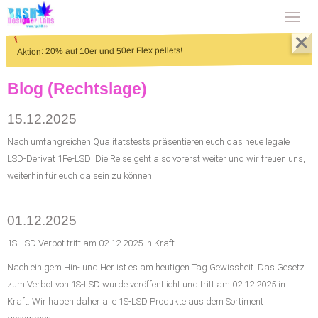
T
×
o
Aktion: 20% auf 10er und 50er Flex pellets!
g
g
Blog (Rechtslage)
l
15.12.2025
e
Nach umfangreichen Qualitätstests präsentieren euch das neue legale
n
LSD-Derivat 1Fe-LSD! Die Reise geht also vorerst weiter und wir freuen uns,
a
weiterhin für euch da sein zu können.
v
i
01.12.2025
g
1S-LSD Verbot tritt am 02.12.2025 in Kraft
a
Nach einigem Hin- und Her ist es am heutigen Tag Gewissheit. Das Gesetz
t
zum Verbot von 1S-LSD wurde veröffentlicht und tritt am 02.12.2025 in
i
Kraft. Wir haben daher alle 1S-LSD Produkte aus dem Sortiment