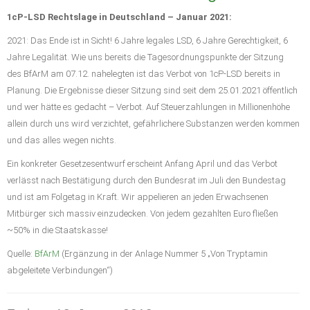
1cP-LSD Rechtslage in Deutschland – Januar 2021:
2021: Das Ende ist in Sicht! 6 Jahre legales LSD, 6 Jahre Gerechtigkeit, 6
Jahre Legalität. Wie uns bereits die Tagesordnungspunkte der Sitzung
des BfArM am 07.12. nahelegten ist das Verbot von 1cP-LSD bereits in
Planung. Die Ergebnisse dieser Sitzung sind seit dem 25.01.2021 öffentlich
und wer hätte es gedacht – Verbot. Auf Steuerzahlungen in Millionenhöhe
allein durch uns wird verzichtet, gefährlichere Substanzen werden kommen
und das alles wegen nichts.
Ein konkreter Gesetzesentwurf erscheint Anfang April und das Verbot
verlässt nach Bestätigung durch den Bundesrat im Juli den Bundestag
und ist am Folgetag in Kraft. Wir appelieren an jeden Erwachsenen
Mitbürger sich massiv einzudecken. Von jedem gezahlten Euro fließen
~50% in die Staatskasse!
Quelle:
BfArM
(Ergänzung in der Anlage Nummer 5 „Von Tryptamin
abgeleitete Verbindungen“)