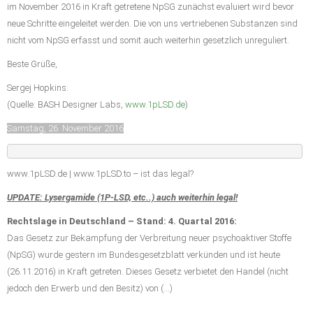
im November 2016 in Kraft getretene NpSG zunächst evaluiert wird bevor
neue Schritte eingeleitet werden. Die von uns vertriebenen Substanzen sind
nicht vom NpSG erfasst und somit auch weiterhin gesetzlich unreguliert.
Beste Grüße,
Sergej Hopkins:
(Quelle: BASH Designer Labs,
www.1pLSD.de
)
Samstag, 26. November 2016
www.1pLSD.de | www.1pLSD.to – ist das legal?
UPDATE: Lysergamide (1P-LSD, etc..) auch weiterhin legal!
Rechtslage in Deutschland – Stand: 4. Quartal 2016:
Das Gesetz zur Bekämpfung der Verbreitung neuer psychoaktiver Stoffe
(NpSG) wurde gestern im Bundesgesetzblatt verkünden und ist heute
(26.11.2016) in Kraft getreten. Dieses Gesetz verbietet den Handel (nicht
jedoch den Erwerb und den Besitz) von (…)