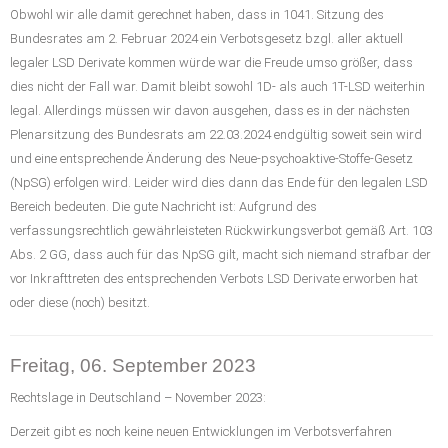
Obwohl wir alle damit gerechnet haben, dass in 1041. Sitzung des
Bundesrates am 2. Februar 2024 ein Verbotsgesetz bzgl. aller aktuell
legaler LSD Derivate kommen würde war die Freude umso größer, dass
dies nicht der Fall war. Damit bleibt sowohl 1D- als auch 1T-LSD weiterhin
legal. Allerdings müssen wir davon ausgehen, dass es in der nächsten
Plenarsitzung des Bundesrats am 22.03.2024 endgültig soweit sein wird
und eine entsprechende Änderung des Neue-psychoaktive-Stoffe-Gesetz
(NpSG) erfolgen wird. Leider wird dies dann das Ende für den legalen LSD
Bereich bedeuten. Die gute Nachricht ist: Aufgrund des
verfassungsrechtlich gewährleisteten Rückwirkungsverbot gemäß Art. 103
Abs. 2 GG, dass auch für das NpSG gilt, macht sich niemand strafbar der
vor Inkrafttreten des entsprechenden Verbots LSD Derivate erworben hat
oder diese (noch) besitzt.
Freitag, 06. September 2023
Rechtslage in Deutschland – November 2023:
Derzeit gibt es noch keine neuen Entwicklungen im Verbotsverfahren